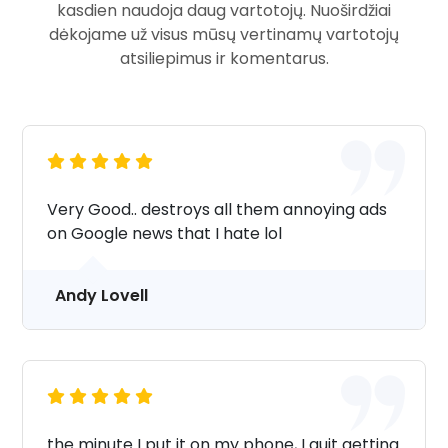
kasdien naudoja daug vartotojų. Nuoširdžiai
dėkojame už visus mūsų vertinamų vartotojų
atsiliepimus ir komentarus.
Very Good.. destroys all them annoying ads
on Google news that I hate lol
Andy Lovell
the minute I put it on my phone, I quit getting