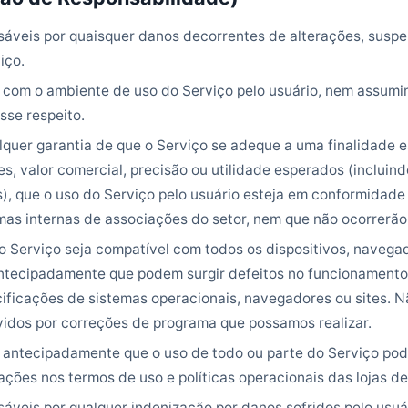
áveis por quaisquer danos decorrentes de alterações, susp
iço.
com o ambiente de uso do Serviço pelo usuário, nem assumi
sse respeito.
uer garantia de que o Serviço se adeque a uma finalidade es
s, valor comercial, precisão ou utilidade esperados (incluind
), que o uso do Serviço pelo usuário esteja em conformidade 
mas internas de associações do setor, nem que não ocorrerão
 Serviço seja compatível com todos os dispositivos, navegado
ntecipadamente que podem surgir defeitos no funcionamento
ificações de sistemas operacionais, navegadores ou sites. N
vidos por correções de programa que possamos realizar.
 antecipadamente que o uso de todo ou parte do Serviço pod
ações nos termos de uso e políticas operacionais das lojas de
veis por qualquer indenização por danos sofridos pelo usuár