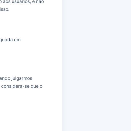
 aos usuários, e não
isso.
equada em
uando julgarmos
, considera-se que o