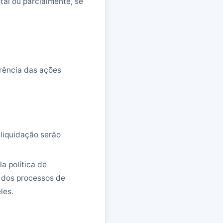
tal ou parcialmente, se
rência das ações
liquidação serão
a política de
s dos processos de
les.