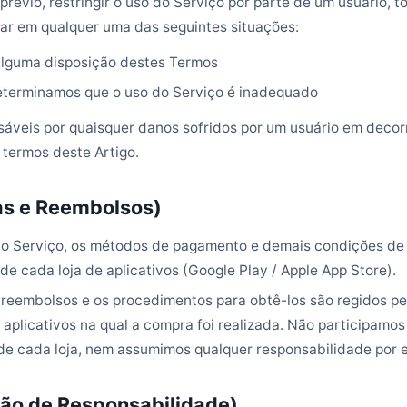
révio, restringir o uso do Serviço por parte de um usuário, to
rar em qualquer uma das seguintes situações:
 alguma disposição destes Termos
eterminamos que o uso do Serviço é inadequado
áveis por quaisquer danos sofridos por um usuário em decor
 termos deste Artigo.
fas e Reembolsos)
o Serviço, os métodos de pagamento e demais condições de 
 de cada loja de aplicativos (Google Play / Apple App Store).
 reembolsos e os procedimentos para obtê-los são regidos pel
 aplicativos na qual a compra foi realizada. Não participamo
 de cada loja, nem assumimos qualquer responsabilidade por e
ção de Responsabilidade)