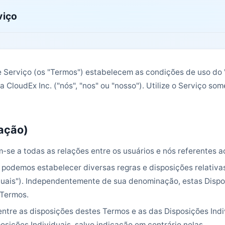
viço
 Serviço (os "Termos") estabelecem as condições de uso do "
a CloudEx Inc. ("nós", "nos" ou "nosso"). Utilize o Serviço s
cação)
-se a todas as relações entre os usuários e nós referentes a
podemos estabelecer diversas regras e disposições relativa
duais"). Independentemente de sua denominação, estas Dispos
 Termos.
entre as disposições destes Termos e as das Disposições Ind
osições Individuais, salvo indicação em contrário nelas.