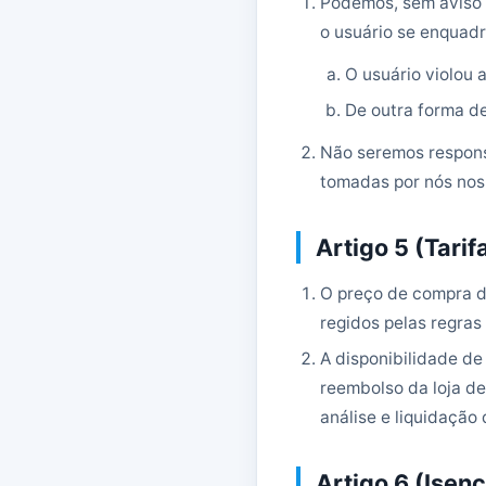
Podemos, sem aviso p
o usuário se enquad
O usuário violou
De outra forma d
Não seremos respons
tomadas por nós nos
Artigo 5 (Tari
O preço de compra d
regidos pelas regras
A disponibilidade de
reembolso da loja de
análise e liquidação
Artigo 6 (Isen