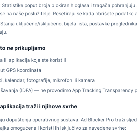
: Statistike poput broja blokiranih oglasa i tragača pohranju
se na naše poslužitelje. Resetiraju se kada obrišete podatke a
: Stanja uključeno/isključeno, bijela lista, postavke preglednika
aju.
ito
ne
prikupljamo
ili aplikacija koje ste koristili
oput GPS koordinata
i, kalendar, fotografije, mikrofon ili kamera
glašavanja (IDFA) — ne provodimo App Tracking Transparency 
plikacija traži i njihove svrhe
ju dopuštenja operativnog sustava. Ad Blocker Pro traži slj
ajka omogućena i koristi ih isključivo za navedene svrhe: