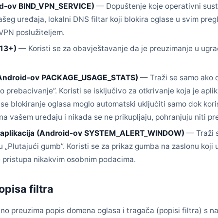
id-ov BIND_VPN_SERVICE)
— Dopuštenje koje operativni sust
šeg uređaja, lokalni DNS filtar koji blokira oglase u svim pre
 VPN poslužiteljem.
 13+)
— Koristi se za obavještavanje da je preuzimanje u ug
u (Android-ov PACKAGE_USAGE_STATS)
— Traži se samo ako
prebacivanje”. Koristi se isključivo za otkrivanje koja je apli
se blokiranje oglasa moglo automatski uključiti samo dok koris
a vašem uređaju i nikada se ne prikupljaju, pohranjuju niti pr
h aplikacija (Android-ov SYSTEM_ALERT_WINDOW)
— Traži 
Plutajući gumb”. Koristi se za prikaz gumba na zaslonu koji ukl
ne pristupa nikakvim osobnim podacima.
opisa filtra
o preuzima popis domena oglasa i tragača (popisi filtra) s na