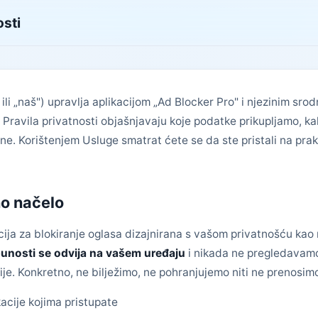
osti
" ili „naš") upravlja aplikacijom „Ad Blocker Pro" i njezinim s
Pravila privatnosti objašnjavaju koje podatke prikupljamo, kak
. Korištenjem Usluge smatrat ćete se da ste pristali na pra
no načelo
cija za blokiranje oglasa dizajnirana s vašom privatnošću kao 
unosti se odvija na vašem uređaju
i nikada ne pregledavamo 
je. Konkretno, ne bilježimo, ne pohranjujemo niti ne prenosim
kacije kojima pristupate