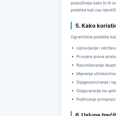
poslužitelja kako bi ih
podatke koji vas identif
5. Kako korist
Ograničene podatke koje
Upravljanje i održav
Provjera prava pristu
Razumijevanje skupnog
Mjerenje učinkovitost
Dijagnosticiranje i is
Odgovaranje na upit
Poštivanje primjenji
6. Usluge treći