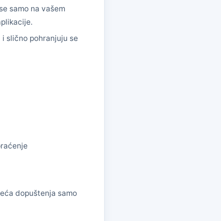
ju se samo na vašem
plikacije.
 i slično pohranjuju se
praćenje
edeća dopuštenja samo