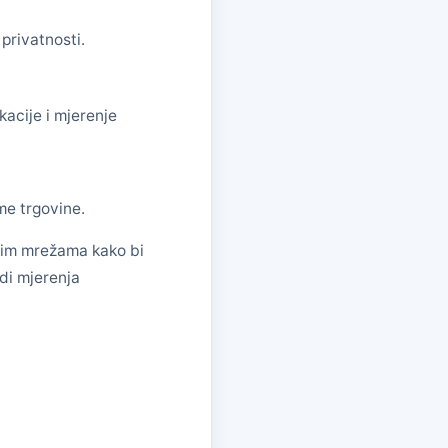
 privatnosti.
acije i mjerenje
me trgovine.
mnim mrežama kako bi
di mjerenja