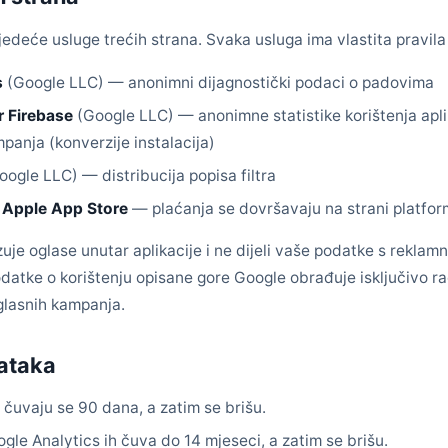
ljedeće usluge trećih strana. Svaka usluga ima vlastita pravila
s
(Google LLC) — anonimni dijagnostički podaci o padovima
r Firebase
(Google LLC) — anonimne statistike korištenja aplik
mpanja (konverzije instalacija)
ogle LLC) — distribucija popisa filtra
/ Apple App Store
— plaćanja se dovršavaju na strani platfor
zuje oglase unutar aplikacije i ne dijeli vaše podatke s rekla
datke o korištenju opisane gore Google obrađuje isključivo ra
oglasnih kampanja.
ataka
 čuvaju se 90 dana, a zatim se brišu.
ogle Analytics ih čuva do 14 mjeseci, a zatim se brišu.