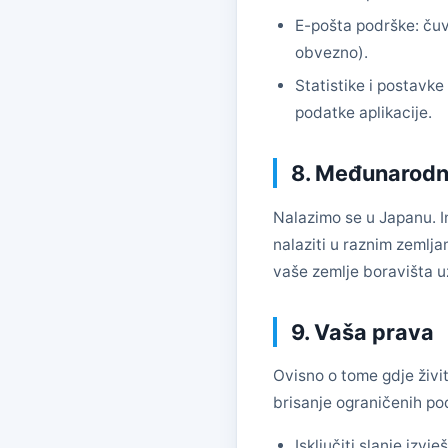
E-pošta podrške: čuv
obvezno).
Statistike i postavke
podatke aplikacije.
8. Međunarodni
Nalazimo se u Japanu. In
nalaziti u raznim zemlj
vaše zemlje boravišta u
9. Vaša prava
Ovisno o tome gdje živit
brisanje ograničenih p
Isključiti slanje iz