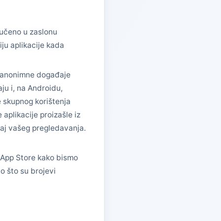
jučeno u zaslonu
iju aplikacije kada
o anonimne događaje
ju i, na Androidu,
e skupnog korištenja
 aplikacije proizašle iz
ržaj vašeg pregledavanja.
e App Store kako bismo
o što su brojevi