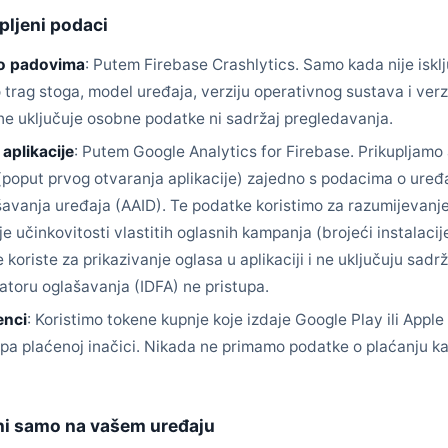
pljeni podaci
 o padovima
: Putem Firebase Crashlytics. Samo kada nije iskl
 trag stoga, model uređaja, verziju operativnog sustava i verz
 ne uključuje osobne podatke ni sadržaj pregledavanja.
 aplikacije
: Putem Google Analytics for Firebase. Prikupljam
 (poput prvog otvaranja aplikacije) zajedno s podacima o uređa
šavanja uređaja (AAID). Te podatke koristimo za razumijevanj
je učinkovitosti vlastitih oglasnih kampanja (brojeći instalacije
 koriste za prikazivanje oglasa u aplikaciji i ne uključuju sad
katoru oglašavanja (IDFA) ne pristupa.
enci
: Koristimo tokene kupnje koje izdaje Google Play ili Appl
tupa plaćenoj inačici. Nikada ne primamo podatke o plaćanju ka
ni samo na vašem uređaju