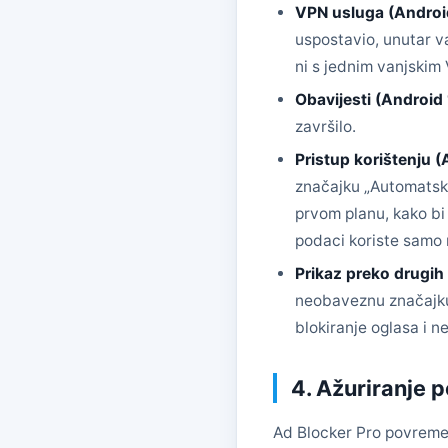
VPN usluga (Andro
uspostavio, unutar va
ni s jednim vanjskim
Obavijesti (Android
završilo.
Pristup korištenj
značajku „Automatsko 
prvom planu, kako bi 
podaci koriste samo n
Prikaz preko drugi
neobaveznu značajku „
blokiranje oglasa i 
4. Ažuriranje p
Ad Blocker Pro povremen