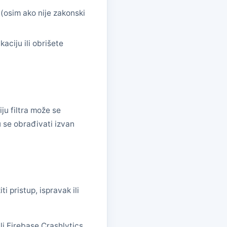
(osim ako nije zakonski
aciju ili obrišete
ju filtra može se
u se obrađivati izvan
i pristup, ispravak ili
li Firebase Crashlytics