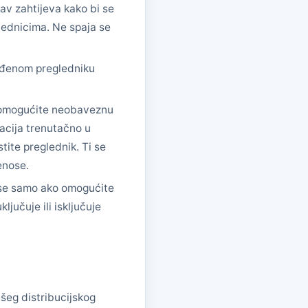
av zahtijeva kako bi se
glednicima. Ne spaja se
rađenom pregledniku
 omogućite neobaveznu
kacija trenutačno u
tite preglednik. Ti se
enose.
se samo ako omogućite
jučuje ili isključuje
šeg distribucijskog