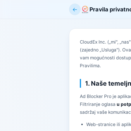
←
Pravila privatn
CloudEx Inc. („mi", „nas
(zajedno „Usluga"). Ova 
vam mogućnosti dostupne
Pravilima.
1. Naše temelj
Ad Blocker Pro je aplika
Filtriranje oglasa
u potp
sadržaj vaše komunikaci
Web-stranice ili apli