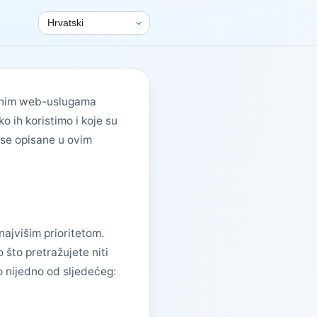
rodnim web-uslugama
o ih koristimo i koje su
kse opisane u ovim
najvišim prioritetom.
što pretražujete niti
o nijedno od sljedećeg: