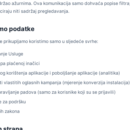
 održao ažurnima. Ova komunikacija samo dohvaća popise filtra
iciraju niti sadržaj pregledavanja.
imo podatke
 prikupljamo koristimo samo u sljedeće svrhe:
anje Usluge
pa plaćenoj inačici
 korištenja aplikacije i poboljšanje aplikacije (analitika)
i vlastitih oglasnih kampanja (mjerenje konverzija instalacija
pravljanje padova (samo za korisnike koji su se prijavili)
e za podršku
vih zakona
h strana