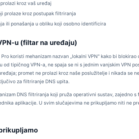
prolazi kroz vaš uređaj
i prolaze kroz postupak filtriranja
a ili ponašanja u obliku koji osobno identificira
PN-u (filtar na uređaju)
Pro koristi mehanizam nazvan „lokalni VPN" kako bi blokirao 
u od tipičnog VPN-a, ne spaja se ni s jednim vanjskim VPN pos
eđaja; promet ne prolazi kroz naše poslužitelje i nikada se n
jučivo za filtriranje DNS upita.
izam DNS filtriranja koji pruža operativni sustav, zajedno s f
nika aplikacije. U svim slučajevima ne prikupljamo niti ne p
 prikupljamo