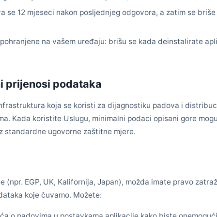
a se 12 mjeseci nakon posljednjeg odgovora, a zatim se briše 
 pohranjene na vašem uređaju: brišu se kada deinstalirate aplik
 prijenosi podataka
frastruktura koja se koristi za dijagnostiku padova i distribuci
ama. Kada koristite Uslugu, minimalni podaci opisani gore mog
z standardne ugovorne zaštitne mjere.
e (npr. EGP, UK, Kalifornija, Japan), možda imate pravo zatražit
odataka koje čuvamo. Možete:
vješća o padovima u postavkama aplikacije kako biste onemogući