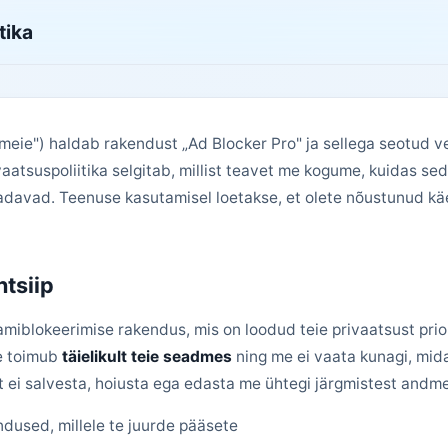
tika
„meie") haldab rakendust „Ad Blocker Pro" ja sellega seotud v
aatsuspoliitika selgitab, millist teavet me kogume, kuidas se
aadavad. Teenuse kasutamisel loetakse, et olete nõustunud käe
ntsiip
amiblokeerimise rakendus, mis on loodud teie privaatsust prio
ne toimub
täielikult teie seadmes
ning me ei vaata kunagi, mida 
t ei salvesta, hoiusta ega edasta me ühtegi järgmistest andme
ndused, millele te juurde pääsete