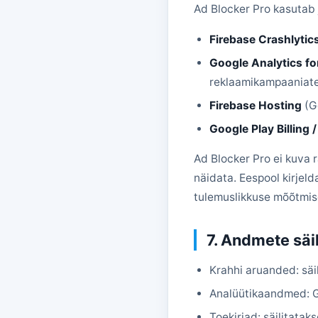
Ad Blocker Pro kasutab 
Firebase Crashlytic
Google Analytics fo
reklaamikampaaniate
Firebase Hosting
(Go
Google Play Billing 
Ad Blocker Pro ei kuva 
näidata. Eespool kirje
tulemuslikkuse mõõtmis
7. Andmete säi
Krahhi aruanded: säi
Analüütikaandmed: Go
Toekirjad: säilitatak