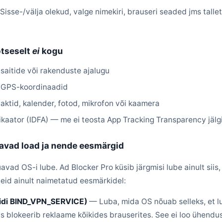
 Sisse-/välja olekud, valge nimekiri, brauseri seaded jms talle
otseselt
ei
kogu
saitide või rakenduste ajalugu
 GPS-koordinaadid
aktid, kalender, fotod, mikrofon või kaamera
fikaator (IDFA) — me ei teosta App Tracking Transparency jälg
avad load ja nende eesmärgid
ad OS-i lube. Ad Blocker Pro küsib järgmisi lube ainult siis,
neid ainult naimetatud eesmärkidel:
idi BIND_VPN_SERVICE)
— Luba, mida OS nõuab selleks, et l
mis blokeerib reklaame kõikides brauserites. See ei loo ühendu