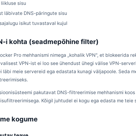
liikluse sisu
ist läbivate DNS-päringute sisu
sajalugu isikut tuvastaval kujul
N-i kohta (seadmepõhine filter)
ocker Pro mehhanismi nimega „kohalik VPN", et blokeerida re
tavalisest VPN-ist ei loo see ühendust ühegi välise VPN-server
 ei läbi meie servereid ega edastata kunagi väljapoole. Seda
treerimiseks.
sioonisüsteemi pakutavat DNS-filtreerimise mehhanismi koo
isufiltreerimisega. Kõigil juhtudel ei kogu ega edasta me teie 
a me kogume
gutav teave