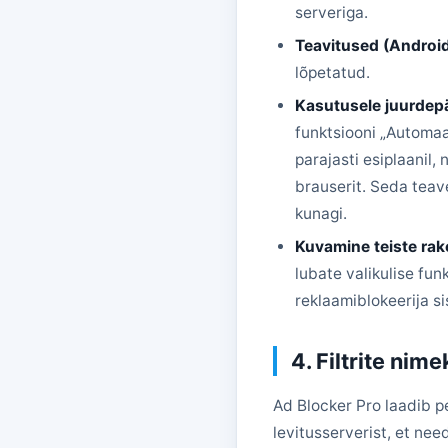
serveriga.
Teavitused (Androi
lõpetatud.
Kasutusele juurde
funktsiooni „Automaat
parajasti esiplaanil, 
brauserit. Seda teav
kunagi.
Kuvamine teiste r
lubate valikulise fu
reklaamiblokeerija si
4. Filtrite ni
Ad Blocker Pro laadib per
levitusserverist, et nee