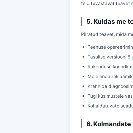
teid tuvastavat teavet e
5. Kuidas me 
Piiratud teavet, mida m
Teenuse opereerimin
Tasulise versiooni õi
Rakenduse koondkasu
Meie enda reklaamik
Krahhide diagnoosimi
Tugi küsimustele va
Kohaldatavate seadu
6. Kolmandate