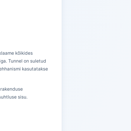
klaame kõikides
iga. Tunnel on suletud
 mehhanismi kasutatakse
s rakenduse
suhtluse sisu.