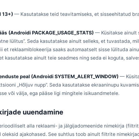
d 13+)
— Kasutatakse teid teavitamiseks, et sisseehitatud bra
pääs (Androidi PACKAGE_USAGE_STATS)
— Küsitakse ainult s
ne lülitus”. Seda kasutatakse ainult selleks, et tuvastada, mi
nii et reklaamiblokeerija saaks automaatselt sisse lülituda ainul
et kasutatakse ainult teie seadmes ning seda ei koguta, salv
akenduste peal (Androidi SYSTEM_ALERT_WINDOW)
— Küsitak
nktsiooni „Hõljuv nupp”. Seda kasutatakse ekraaninupu kuvamise
sse või välja, ega pääse ligi mingitele isikuandmetele.
mekirjade uuendamine
ioodiliselt alla reklaami- ja jälgijadomeenide nimekirja (filtri
d oleksid ajakohased. See suhtlus toob ainult filtrite nimekirja