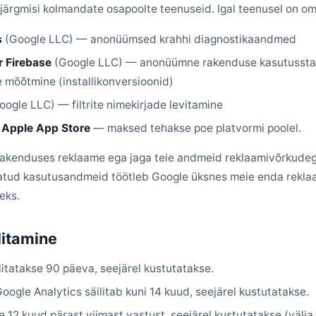
järgmisi kolmandate osapoolte teenuseid. Igal teenusel on oma
s
(Google LLC) — anonüümsed krahhi diagnostikaandmed
r Firebase
(Google LLC) — anonüümne rakenduse kasutusstati
 mõõtmine (installikonversioonid)
ogle LLC) — filtrite nimekirjade levitamine
/ Apple App Store
— maksed tehakse poe platvormi poolel.
rakenduses reklaame ega jaga teie andmeid reklaamivõrkudega
ldatud kasutusandmeid töötleb Google üksnes meie enda rekl
eks.
litamine
litatakse 90 päeva, seejärel kustutatakse.
ogle Analytics säilitab kuni 14 kuud, seejärel kustutatakse.
se 12 kuud pärast viimast vastust, seejärel kustutatakse (välj