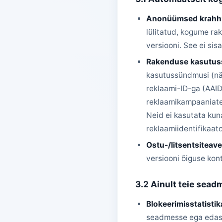
Anonüümsed krahhi
lülitatud, kogume ra
versiooni. See ei sis
Rakenduse kasutuss
kasutussündmusi (nä
reklaami-ID-ga (AAI
reklaamikampaaniate 
Neid ei kasutata kun
reklaamiidentifikaator
Ostu-/litsentsiteav
versiooni õiguse kon
3.2 Ainult teie sead
Blokeerimisstatistik
seadmesse ega edasta