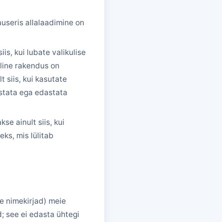
useris allalaadimine on
iis, kui lubate valikulise
lline rakendus on
t siis, kui kasutate
estata ega edastata
se ainult siis, kui
ks, mis lülitab
te nimekirjad) meie
d; see ei edasta ühtegi