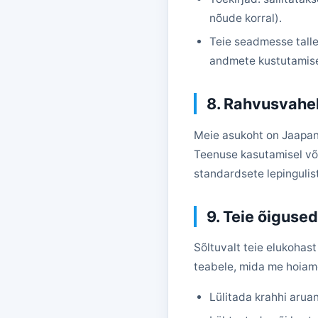
nõude korral).
Teie seadmesse talle
andmete kustutamise
8. Rahvusvahe
Meie asukoht on Jaapanis
Teenuse kasutamisel või
standardsete lepingulis
9. Teie õigused
Sõltuvalt teie elukohast
teabele, mida me hoiame
Lülitada krahhi arua