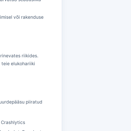
limisel või rakenduse
rinevates riikides.
teie elukohariiki
 juurdepääsu piiratud
 Crashlytics