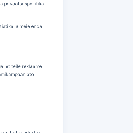
 privaatsuspoliitika.
stika ja meie enda
, et teile reklaame
aamikampaaniate
a arvatud seadusliku