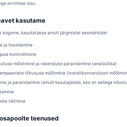
ga sirvimise sisu.
teavet kasutame
e kogume, kasutatakse ainult järgmistel eesmärkidel:
e ja hooldamine
guse kontrollimine
tuse mõistmine ja rakenduse parandamine (analüütika)
ampaaniate tõhususe mõõtmine (installikonversiooni mõõtmi
ne ja parandamine (ainult kasutajatele, kes on sellega nõust
stamine
ste täitmine
 osapoolte teenused