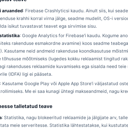
 aruanded
: Firebase Crashlyticsi kaudu. Ainult siis, kui seade
kenduse krahhi korral virna jälge, seadme mudelit, OS-i versio
alda isikut tuvastavat teavet ega sirvimise sisu.
tatistika
: Google Analytics for Firebase'i kaudu. Kogume a
iteks rakenduse esmakordne avamine) koos seadme teabega
D). Kasutame neid andmeid rakenduse koondkasutuse mõistmi
tõhususe mõõtmiseks (lugedes kokku reklaamist tingitud rake
agi rakenduses reklaamide kuvamiseks ega sisalda need teie s
ile (IDFA) ligi ei pääseta.
e
: Kasutame Google Play või Apple App Store'i väljastatud ost
trollimiseks. Me ei saa kunagi ühtegi makseandmeid, nagu kre
messe talletatud teave
a
: Statistika, nagu blokeeritud reklaamide ja jälgijate arv, tall
ta meie serveritesse. Statistika lähtestatakse, kui kustuta