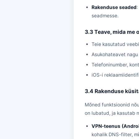
Rakenduse seaded
:
seadmesse.
3.3 Teave, mida me 
Teie kasutatud veebi
Asukohateavet nagu
Telefoninumber, kont
iOS-i reklaamiidenti
3.4 Rakenduse küsit
Mõned funktsioonid nõuav
on lubatud, ja kasutab 
VPN-teenus (Andro
kohalik DNS-filter, 