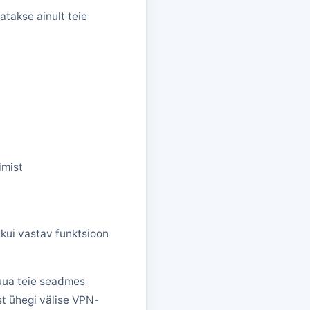
tatakse ainult teie
imist
 kui vastav funktsioon
uua teie seadmes
st ühegi välise VPN-