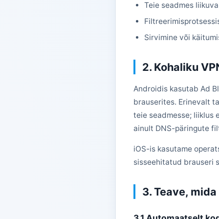
Teie seadmes liikuva 
Filtreerimisprotsess
Sirvimine või käitumi
2. Kohaliku VP
Androidis kasutab Ad Bl
brauserites. Erinevalt 
teie seadmesse; liiklus
ainult DNS-päringute fil
iOS-is kasutame operat
sisseehitatud brauseri s
3. Teave, mid
3.1 Automaatselt ko