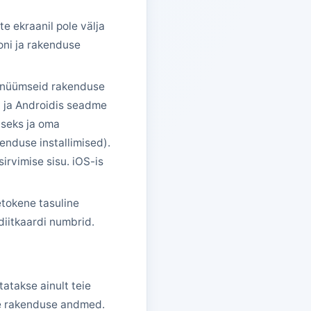
te ekraanil pole välja
oni ja rakenduse
nonüümseid rakenduse
 ja Androidis seadme
seks ja oma
nduse installimised).
irvimise sisu. iOS-is
etokene tasuline
diitkaardi numbrid.
etatakse ainult teie
te rakenduse andmed.