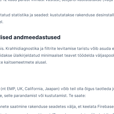
tatud statistika ja seaded: kustutatakse rakenduse desinstal
l.
lised andmeedastused
. Krahhidiagnostika ja filtrite levitamise taristu võib asuda e
dakse ülalkirjeldatud minimaalset teavet töödelda väljaspool 
te kaitsemeetmete alusel.
 (nt EMP, UK, California, Jaapan) võib teil olla õigus taotleda
, selle parandamist või kustutamist. Te saate:
nnete saatmine rakenduse seadetes välja, et keelata Firebase