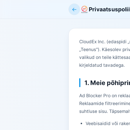
←
Privaatsuspolii
CloudEx Inc. (edaspidi 
„Teenus"). Käesolev priv
valikud on teile kättes
kirjeldatud tavadega.
1. Meie põhipri
Ad Blocker Pro on rekla
Reklaamide filtreerimi
suhtluse sisu. Täpsemal
Veebisaidid või rake