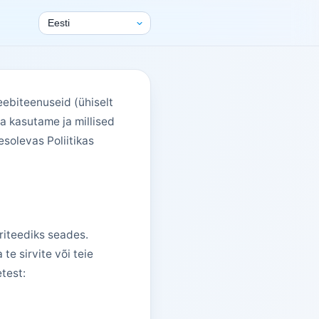
eebiteenuseid (ühiselt
da kasutame ja millised
solevas Poliitikas
riteediks seades.
te sirvite või teie
test: